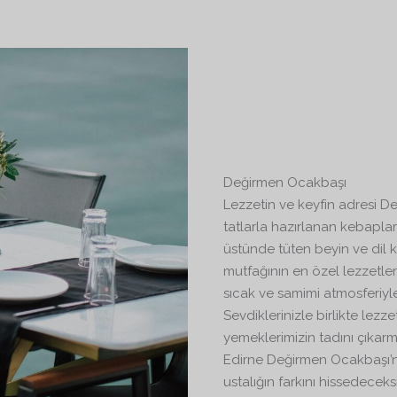
Değirmen Ocakbaşı
Lezzetin ve keyfin adresi D
tatlarla hazırlanan kebaplar
üstünde tüten beyin ve dil k
mutfağının en özel lezzetle
sıcak ve samimi atmosferiyl
Sevdiklerinizle birlikte lezze
yemeklerimizin tadını çıkarma
Edirne Değirmen Ocakbaşı’n
ustalığın farkını hissedeceksi