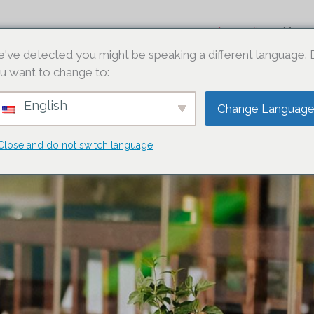
Anasayfa
Menu
've detected you might be speaking a different language.
u want to change to:
English
Change Languag
Close and do not switch language