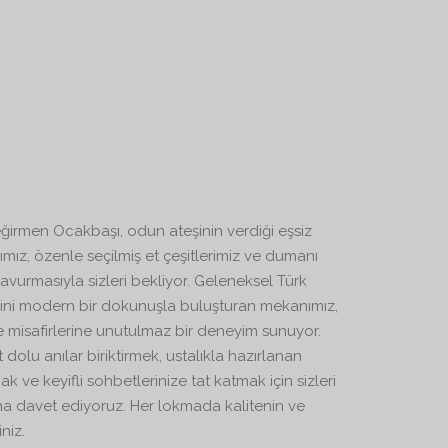
eğirmen Ocakbaşı, odun ateşinin verdiği eşsiz
ımız, özenle seçilmiş et çeşitlerimiz ve dumanı
avurmasıyla sizleri bekliyor. Geleneksel Türk
rini modern bir dokunuşla buluşturan mekanımız,
e misafirlerine unutulmaz bir deneyim sunuyor.
t dolu anılar biriktirmek, ustalıkla hazırlanan
k ve keyifli sohbetlerinize tat katmak için sizleri
a davet ediyoruz. Her lokmada kalitenin ve
niz.