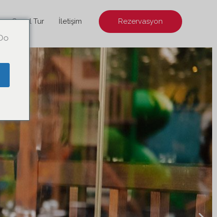
Sanal Tur
İletişim
Rezervasyon
 Do
e