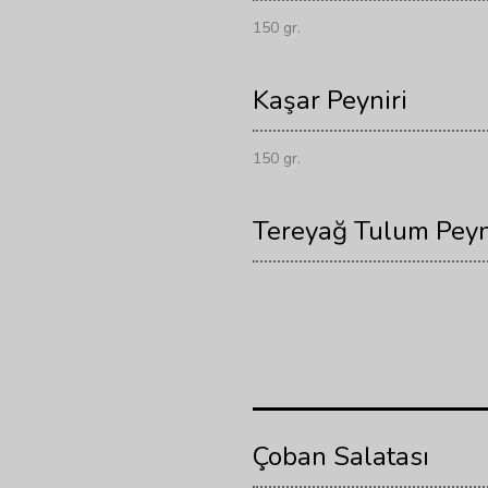
150 gr.
Kaşar Peyniri
150 gr.
Tereyağ Tulum Peyn
Çoban Salatası