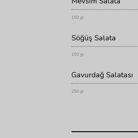
Mevsim Salata
150 gr.
Söğüş Salata
150 gr.
Gavurdağ Salatası
250 gr.