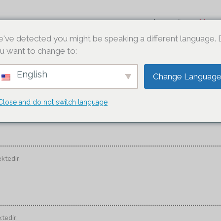
Anasayfa
Menu
've detected you might be speaking a different language.
u want to change to:
MEZELER
English
Change Languag
GÜNLÜK OLARAK ÜRETİLMEKTEDİR.
Close and do not switch language
ktedir.
tedir.