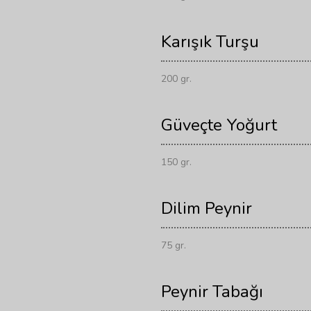
Karışık Turşu
200 gr.
Güveçte Yoğurt
150 gr.
Dilim Peynir
75 gr.
Peynir Tabağı