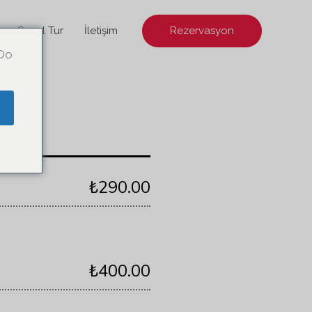
Sanal Tur
İletişim
Rezervasyon
 Do
e
₺290.00
₺400.00