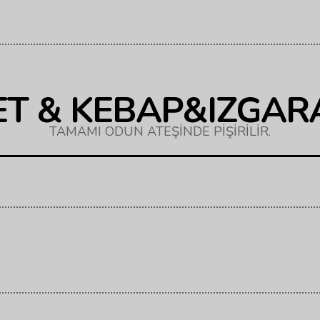
ET & KEBAP&IZGAR
TAMAMI ODUN ATEŞİNDE PİŞİRİLİR.