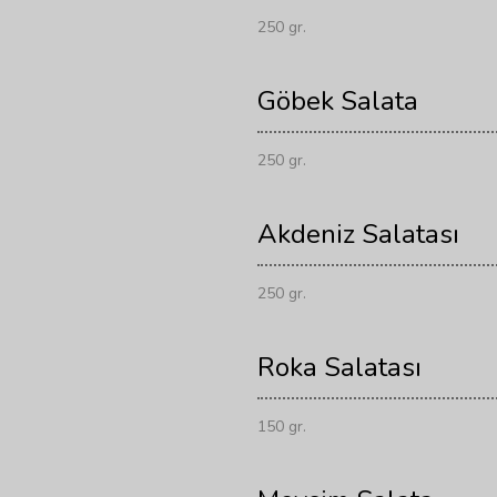
250 gr.
Göbek Salata
250 gr.
Akdeniz Salatası
250 gr.
Roka Salatası
150 gr.