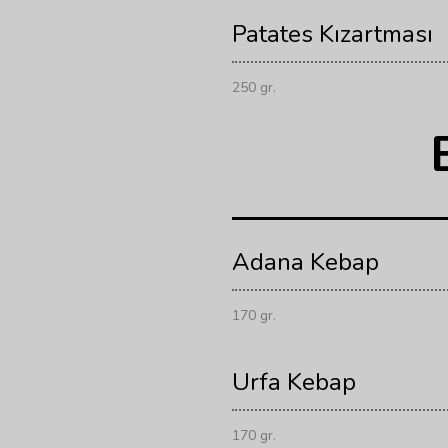
Patates Kızartması
250 gr.
Adana Kebap
170 gr.
Urfa Kebap
170 gr.